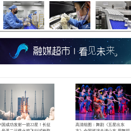
中国成功发射一箭22星！长征
高清组图：舞剧《五星出东
八号遥二运载火箭飞行试验取
方》全国巡演走进山东 用舞蹈