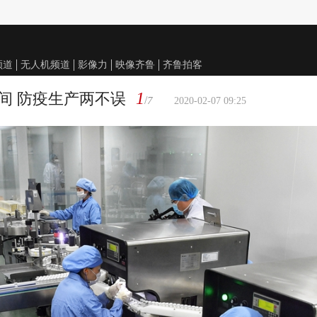
频道
无人机频道
影像力
映像齐鲁
齐鲁拍客
1
车间 防疫生产两不误
/
7
2020-02-07 09:25