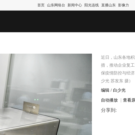
首页
山东网络台
新闻中心
阳光连线
直播山东
影像力
近日，山东各地积
措，推动企业复工
保疫情防控与经济
少光 苏发东 摄）
编辑 /
白少光
|
自动播放
查看
分享到: