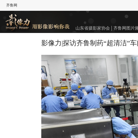
齐鲁网
山东省摄影家协会
齐鲁网图片
影像力|探访齐鲁制药“超清洁”