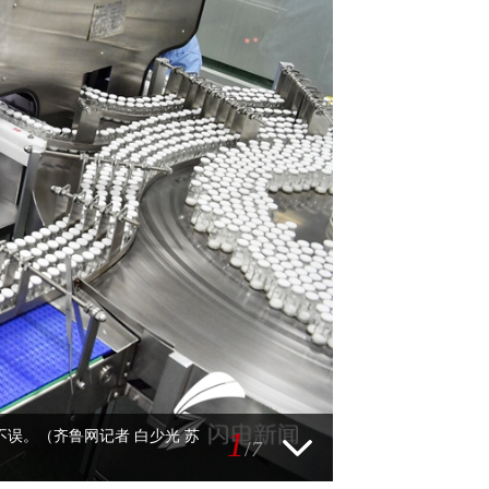
1
误。（齐鲁网记者 白少光 苏
/
7