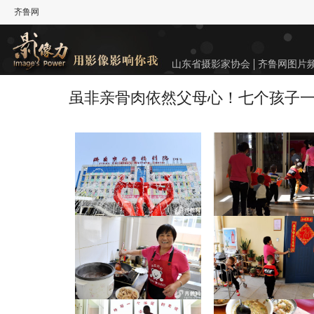
齐鲁网
山东省摄影家协会
齐鲁网图片
虽非亲骨肉依然父母心！七个孩子一