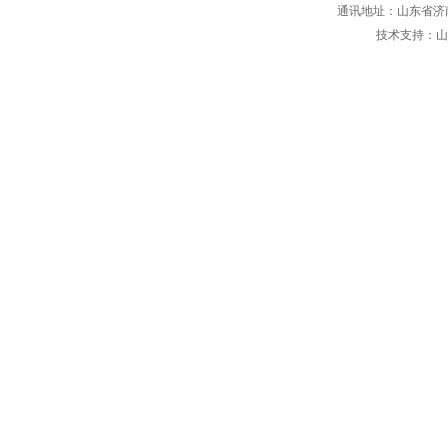
通讯地址：山东省济南
技术支持：
山
山东济宁：孟庙古柏虬枝彩云
航拍青岛西海岸新区唐
下现绚烂剪影
滨清新如画
麦浪滚滚！单县小麦进入成熟
期，一片金光