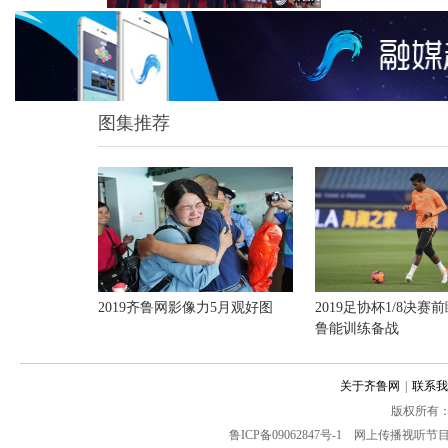
图集推荐
2019齐鲁网影像力5月观好图
2019足协杯1/8决赛
鲁能训练备战
关于齐鲁网
|
联系我
版权所有： 齐鲁
鲁ICP备09062847号-1
网上传播视听节目许可