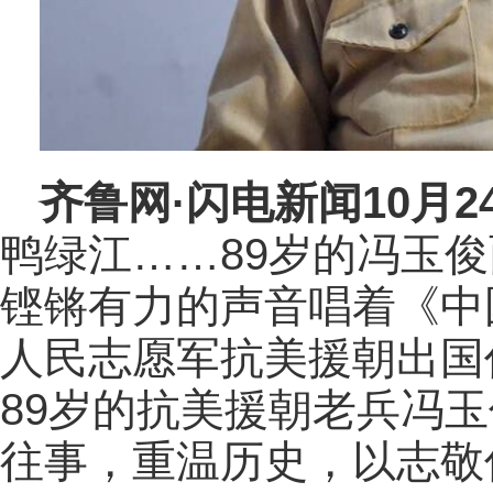
齐鲁网·闪电新闻10月2
鸭绿江……89岁的冯玉
铿锵有力的声音唱着《中
人民志愿军抗美援朝出国
89岁的抗美援朝老兵冯
往事，重温历史，以志敬