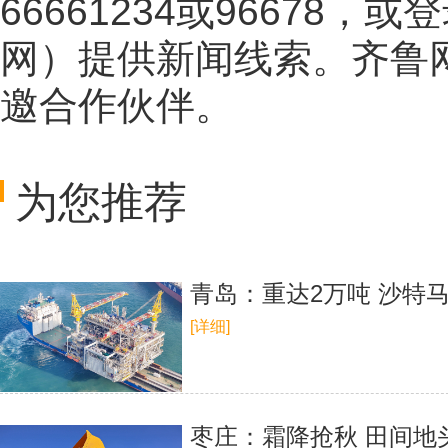
66661234或96678
网
）提供新闻线索。齐鲁
邀合作伙伴。
为您推荐
青岛：重达2万吨 沙特
[详细]
枣庄：霜降抢秋 田间地