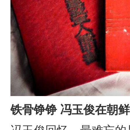
铁骨铮铮 冯玉俊在朝