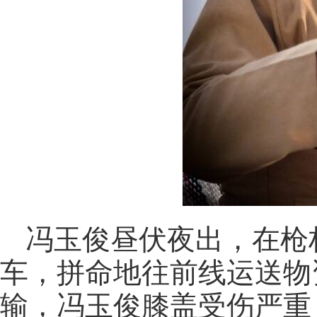
冯玉俊昼伏夜出，在枪
车，拼命地往前线运送物
输，冯玉俊膝盖受伤严重