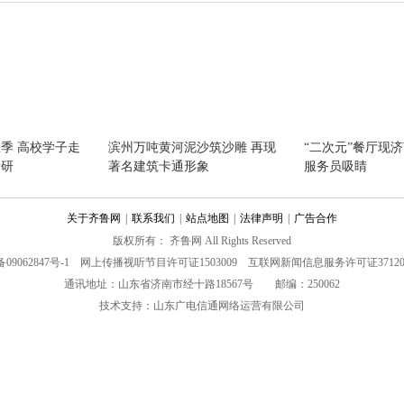
季 高校学子走
滨州万吨黄河泥沙筑沙雕 再现
“二次元”餐厅现济
考研
著名建筑卡通形象
服务员吸睛
关于齐鲁网
|
联系我们
|
站点地图
|
法律声明
|
广告合作
版权所有： 齐鲁网 All Rights Reserved
09062847号-1
网上传播视听节目许可证1503009 互联网新闻信息服务许可证3712017
通讯地址：山东省济南市经十路18567号 邮编：250062
技术支持：
山东广电信通网络运营有限公司
直击 房屋受损
记者直击九寨沟7.0级地震 多路
救援力量全面展开