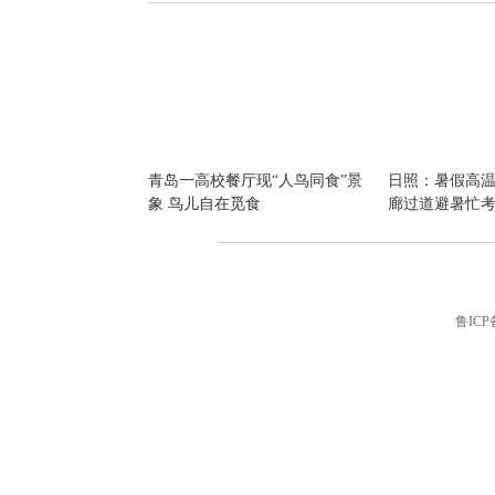
青岛一高校餐厅现“人鸟同食”景
日照：暑假高温
象 鸟儿自在觅食
廊过道避暑忙
鲁ICP备
青岛智能机器人啤酒节上展风
九寨沟地震现场
采
严重