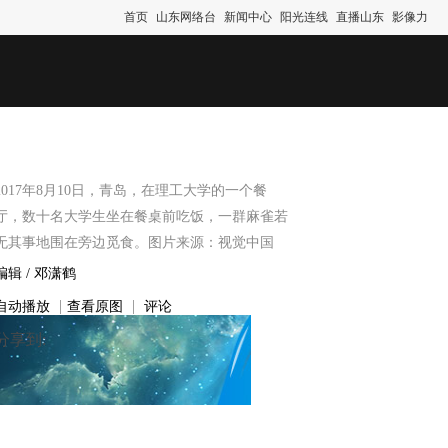
首页
山东网络台
新闻中心
阳光连线
直播山东
影像力
2017年8月10日，青岛，在理工大学的一个餐
厅，数十名大学生坐在餐桌前吃饭，一群麻雀若
无其事地围在旁边觅食。图片来源：视觉中国
编辑 /
邓潇鹤
|
|
自动播放
查看原图
评论
分享到: