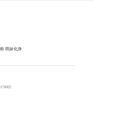
南 萌妹化身
0002