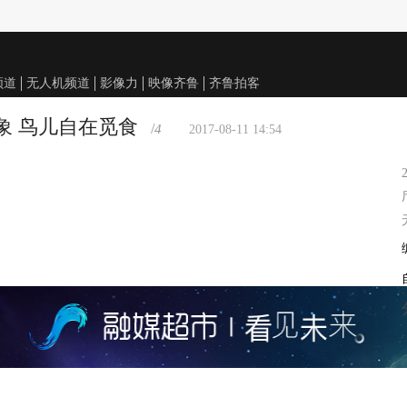
频道
无人机频道
影像力
映像齐鲁
齐鲁拍客
象 鸟儿自在觅食
/
4
2017-08-11 14:54